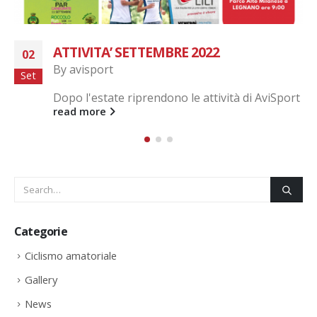
VAI COL BOOMERANG
24
By
avisport
Giu
Domenica 19 Giugno, I nostri Runner hanno
preso parte alla 45^ edizione della Vai col
Boomerang a Carbonate, un percorso...
read more
Categorie
Ciclismo amatoriale
Gallery