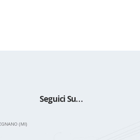
boschi del luogo.
read more
Seguici Su…
 LEGNANO (MI)