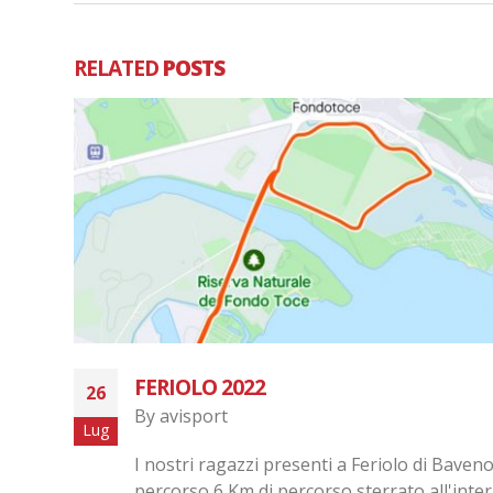
RELATED
POSTS
Urban Life – Gallarate
28
By
avisport
Apr
hanno
I nostri Runner presenti a Gallarate alla Ur
 dei
Life. Seguono foto in...