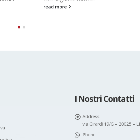
Roberto Meraviglia 3393676888
roberto.meraviglia@avisport.it
read more
I Nostri Contatti
Address:
via Girardi 19/G – 20025 –
iva