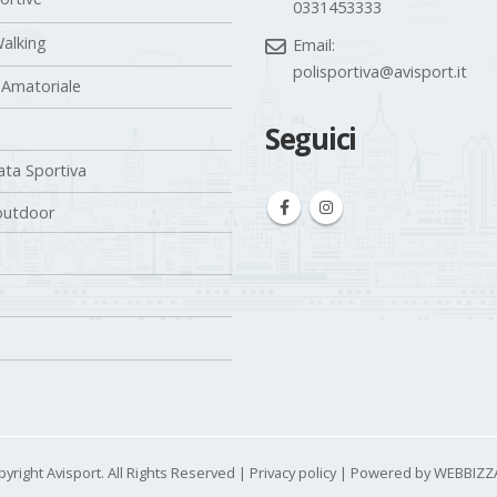
Phone:
portive
0331453333
alking
Email:
polisportiva@avisport.it
 Amatoriale
Seguici
ta Sportiva
outdoor