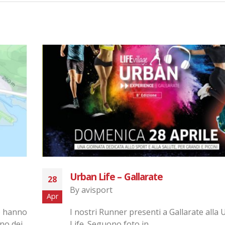
Corso Base Nordic Walking Maggio 
30
By
avisport
Apr
ban
Corso Base Nordic Walking 18 e 19 Magg
Per maggiori informazioni contattaci. Istr