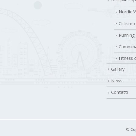
Discipline s
Nordic W
Ciclismo
Running
Cammina
Fitness 
Gallery
News
Contatti