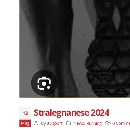
Stralegnanese 2024
12
Mag
By
avisport
News
,
Running
0 Comme