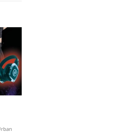
2024
FERIOLO 2022
26
By
avisport
Lug
io 2024.
I nostri ragazzi presenti a Feriolo di 
uttore:
percorso 6 Km di percorso sterrato all'