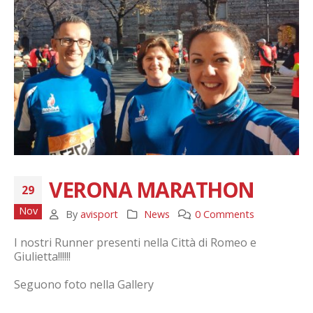
VERONA MARATHON
29
Nov
By
avisport
News
0 Comments
I nostri Runner presenti nella Città di Romeo e
Giulietta!!!!!!
Seguono foto nella Gallery