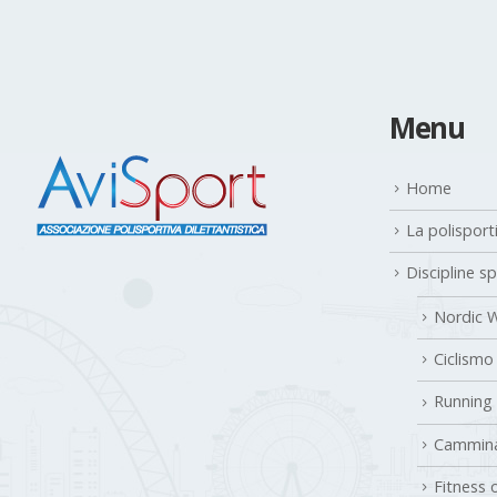
Menu
Home
La polisport
Discipline s
Nordic W
Ciclismo
Running
Cammina
Fitness 