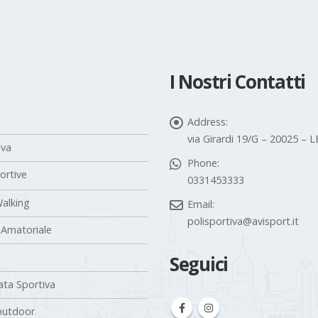
I Nostri Contatti
Address:
via Girardi 19/G – 20025 –
iva
Phone:
portive
0331453333
alking
Email:
polisportiva@avisport.it
 Amatoriale
Seguici
ta Sportiva
outdoor