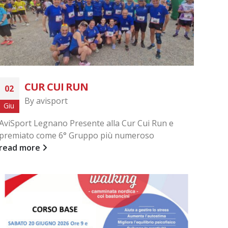
CUR CUI RUN
02
By
avisport
Giu
AviSport Legnano Presente alla Cur Cui Run e
premiato come 6° Gruppo più numeroso
read more