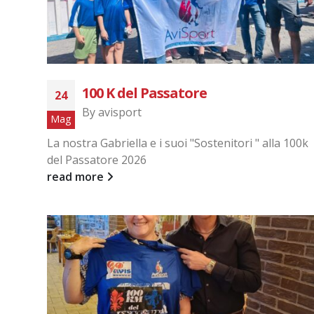
100 K del Passatore
24
By
avisport
Mag
La nostra Gabriella e i suoi "Sostenitori " alla 100k
del Passatore 2026
read more