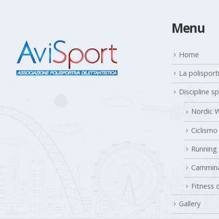
Menu
Home
La polisport
Discipline s
Nordic W
Ciclismo
Running
Cammina
Fitness 
Gallery