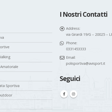
I Nostri Contatti
Address:
via Girardi 19/G – 20025 –
iva
Phone:
portive
0331453333
alking
Email:
polisportiva@avisport.it
 Amatoriale
Seguici
ta Sportiva
outdoor