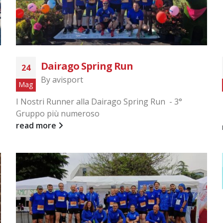
Dairago Spring Run
24
By
avisport
Mag
I Nostri Runner alla Dairago Spring Run - 3°
Gruppo più numeroso
read more