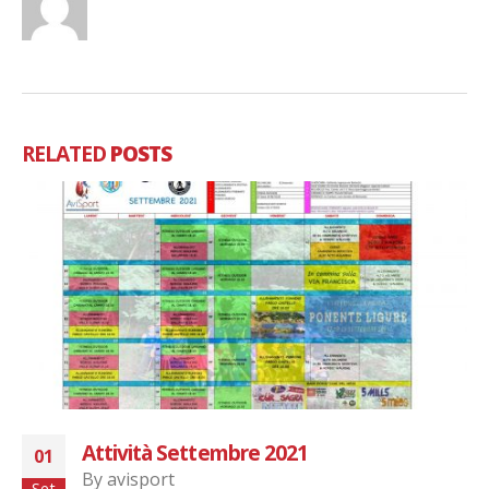
RELATED
POSTS
Corsa dei tre campanili – Sacconago
28
By
avisport
Giu