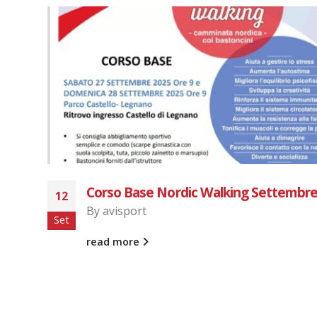
2025
MILANO MARATHON 2023
03
By
avisport
Apr
I Runners di AviSport Legnano presenti alla
Milano Marathon del 2023. Seguono foto ne
Gallery.
read more