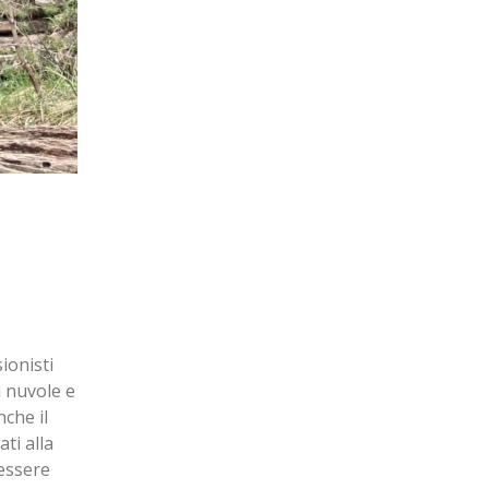
ionisti
i nuvole e
che il
ti alla
 essere