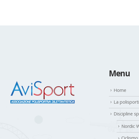
Menu
Home
La polisport
Discipline s
Nordic W
Ciclismo