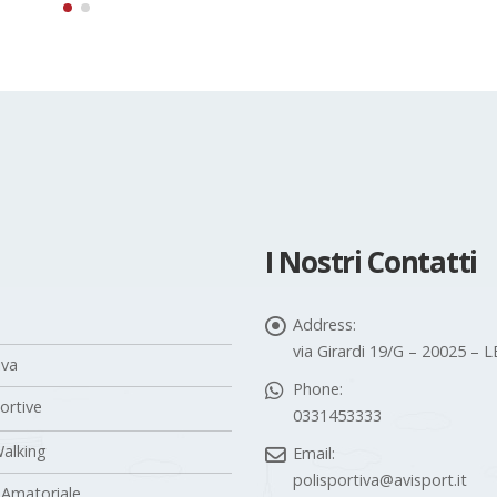
I Nostri Contatti
Address:
via Girardi 19/G – 20025 –
iva
Phone:
portive
0331453333
alking
Email:
polisportiva@avisport.it
 Amatoriale