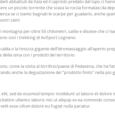
beti abbattuti da Vaia ed il capriolo predato dal lupo ci han
re un piccolo torrente che scava la roccia formatasi da depo
azienza se ci siamo bagnati le scarpe per guadarlo, anche quel
stri zaini.
i montagna per oltre 50 chilometri, salite e discese che ci h
ono così i trekking di AviSport Legnano.
na calda o la tinozza gigante dell’idromassaggio all’aperto pr
 della cena con i prodotti del territorio.
sto, come la visita al birrificio/paese di Pedavena, che ha fat
ezzando anche la degustazione del “prodotto finito” nella più 
 elit, sed do eiusmod tempor incididunt ut labore et dolore
citation ullamco laboris nisi ut aliquip ex ea commodo conse
velit esse cillum dolore eu fugiat nulla pariatur.