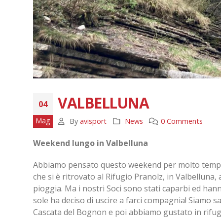
VALBELLUNA
04
Mag
By
avisport
News
0 Comments
Weekend lungo in Valbelluna
Abbiamo pensato questo weekend per molto tempo e s
che si è ritrovato al Rifugio Pranolz, in Valbelluna
pioggia. Ma i nostri Soci sono stati caparbi ed ha
sole ha deciso di uscire a farci compagnia! Siamo sal
Cascata del Bognon e poi abbiamo gustato in rifugi