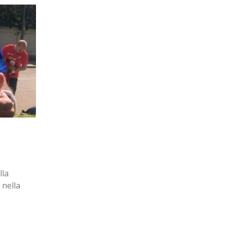
L
nata
o allegato
Corso Base Nordic Walking Sette
12
By
avisport
Set
read more