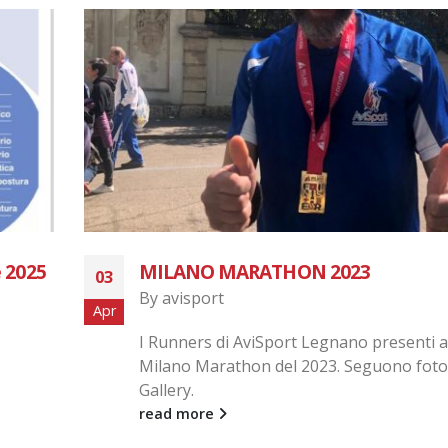
DAIRAGO SULLA VIA FRANCISCA DE
26
LUCOMAGNO
Mag
By
avisport
Sabato 5 Giugno 2021 si terrà la "Cammi
Dairago - Scala di Giacobbe. Nel volantin
trovate tutte le indicazioni per...
read more
lla