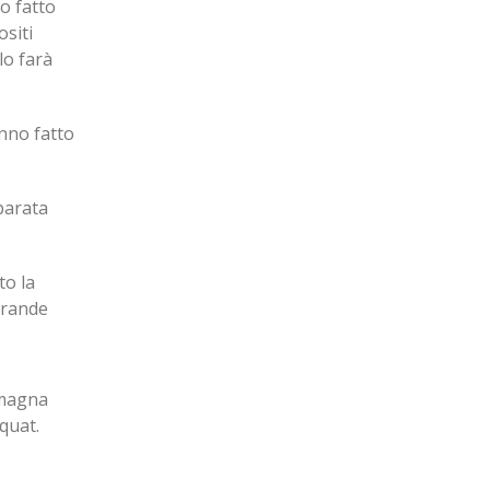
no fatto
siti
lo farà
anno fatto
eparata
to la
grande
 magna
quat.