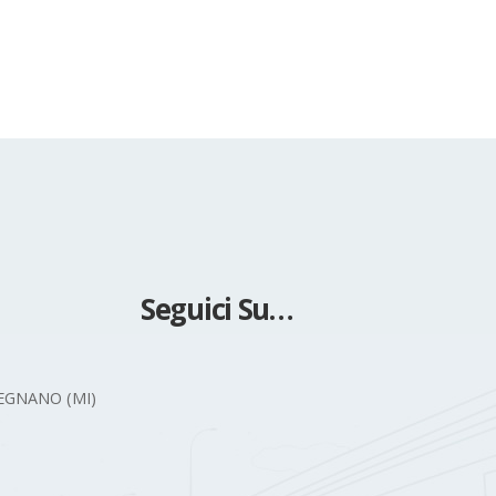
Seguono foto in gallery.
read more
Seguici Su…
 LEGNANO (MI)