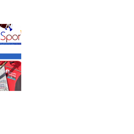
Seconda Tappa Circuito Run Toget
13
Buscate
Giu
By
avisport
Seconda Tappa Circuito Run Together 