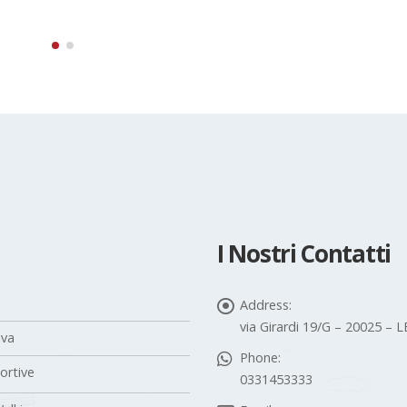
I Nostri Contatti
Address:
via Girardi 19/G – 20025 –
iva
Phone:
portive
0331453333
alking
Email: