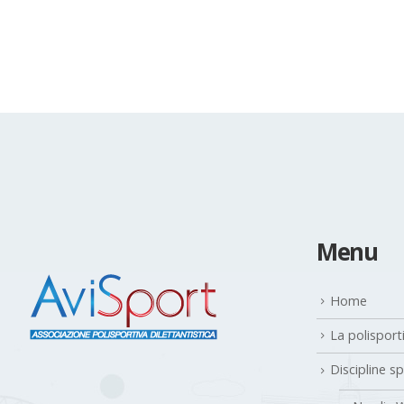
Menu
Home
La polisport
Discipline s
Nordic W