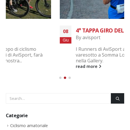
4° TAPPA GIRO DEL VARESOTTO
08
By
avisport
Giu
I Runners di AviSport alla 4° tappa del giro del
varesotto a Somma Lombardo. Seguono foto
nella Gallery.
read more
Categorie
Ciclismo amatoriale