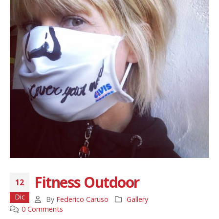
Fitness Outdoor
12
Dic
By
Federico Caruso
Gallery
0 Comments