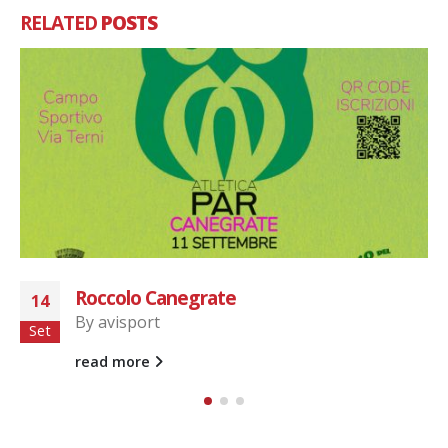
RELATED
POSTS
Isola dei Pescatori
14
By
avisport
Lug
Isola dei Pescatori 14.07.2026
read more