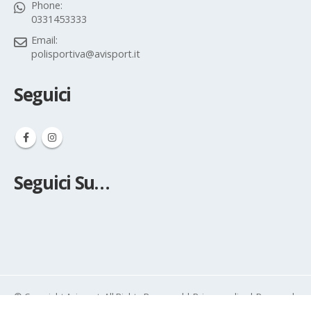
Phone:
0331453333
Email:
polisportiva@avisport.it
Seguici
Seguici Su…
© Copyright Avisport. All Rights Reserved |
Privacy policy
| Powered
by
WEBBIZZANDO