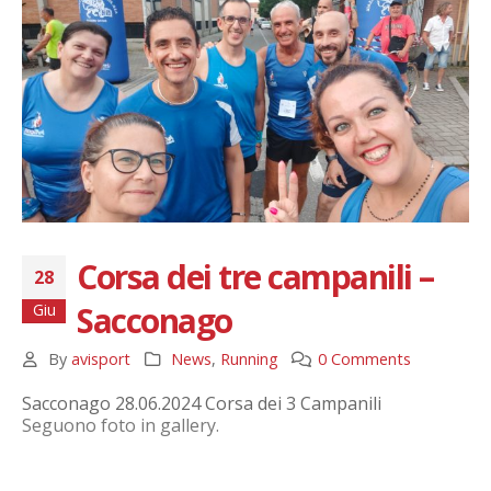
Corsa dei tre campanili –
28
Sacconago
Giu
By
avisport
News
,
Running
0 Comments
Sacconago 28.06.2024 Corsa dei 3 Campanili
Seguono foto in gallery.