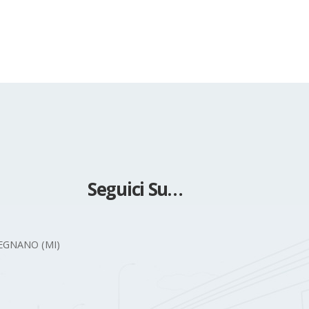
read more
Seguici Su…
 LEGNANO (MI)