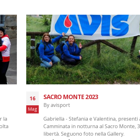
CORRI CARDANO 2022
28
By
avisport
Mar
a
Riprendono le attività dei runners al calar
km di
pandemia ed ecco i nostri ragazzi parteci
6^ edizione della Corri...