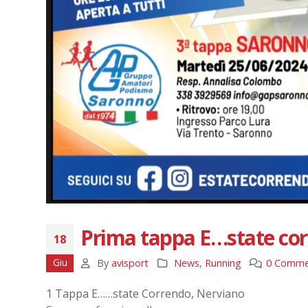
Prima tappa E…state co
18
Giu
By
avisport
News
,
Running
0 Comme
1 Tappa E……state Correndo, Nerviano