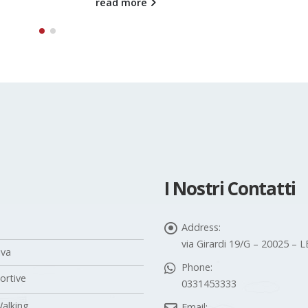
read more
I Nostri Contatti
Address:
via Girardi 19/G – 20025 –
iva
Phone:
portive
0331453333
alking
Email: