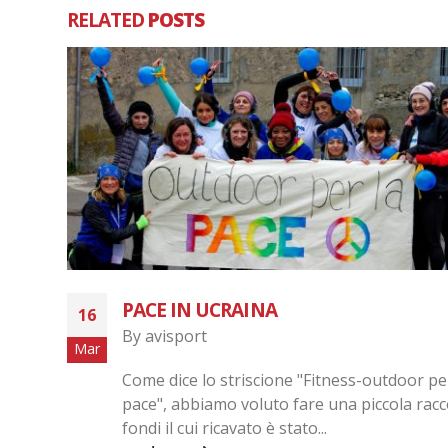
RELATED
POSTS
SACRO MONTE 2023
16
By
avisport
Mag
a
Gabriella - Stefania e Valentina, presenti all
ta
Camminata in notturna al Sacro Monte, 36 
libertà. Seguono foto nella Gallery.