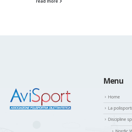
read more
Menu
Home
La polisport
Discipline s
Nordic W