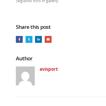
Seguono foro in gallery.
Share this post
Author
avisport