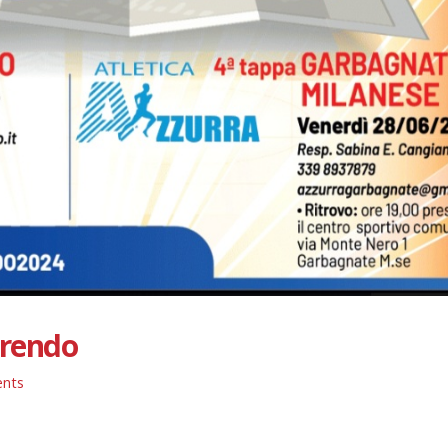
rrendo
nts