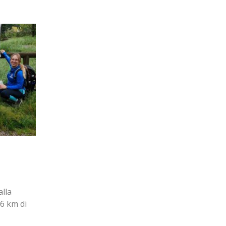
PACE IN UCRAINA
16
By
avisport
Mar
e della
Come dice lo striscione "Fitness-outdoo
pare alla
pace", abbiamo voluto fare una piccola
fondi il cui ricavato è stato...