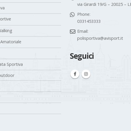
via Girardi 19/G – 20025 –
iva
Phone:
portive
0331453333
alking
Email:
polisportiva@avisport.it
 Amatoriale
Seguici
ta Sportiva
outdoor