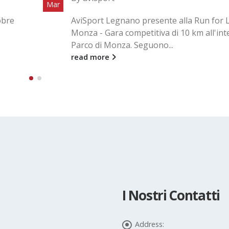
Lug
e di
Tra le vie del quartiere Sant'Anna di Bust
no del
i nostri ragazzi hanno preso parte alla 1
di "Corri...
read more
I Nostri Contatti
Address: