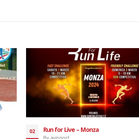
Corri per Sant’Anna 23/07/2021
29
By
avisport