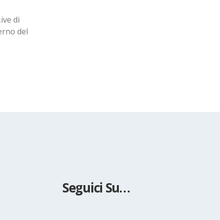
Set
o Arsizio,
Corso di Camminata Sportiva: sabato 9
 Edizione
alle ore 14.00 si terrà il corso di Camm
Sportiva. Per informazioni o...
read more
Seguici Su…