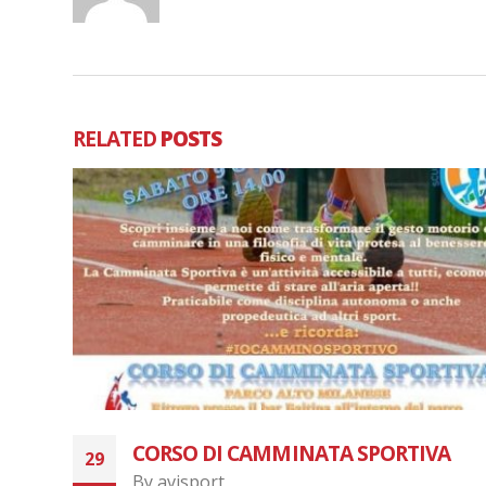
RELATED
POSTS
Run for Live – Monza
02
By
avisport