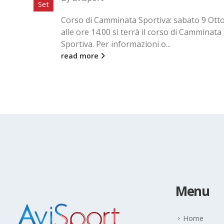
Mar
re
AviSport Legnano presente alla Run for Liv
Monza - Gara competitiva di 10 km all'inter
Parco di Monza. Seguono...
read more
Menu
Home