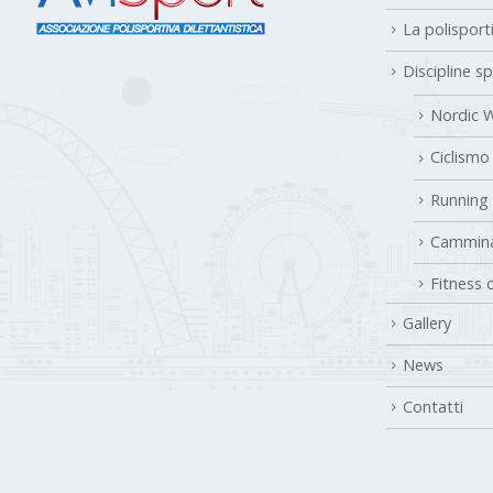
La polisport
Discipline s
Nordic W
Ciclismo
Running
Cammina
Fitness 
Gallery
News
Contatti