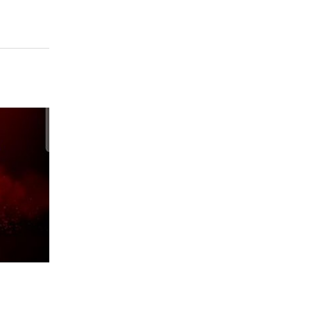
CORSO DI CAMMINATA SPORTIV
29
By
avisport