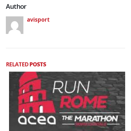
Author
avisport
RELATED
POSTS