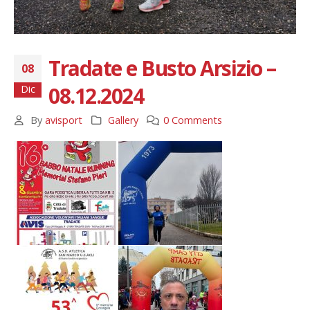
Tradate e Busto Arsizio –
08
08.12.2024
Dic
By
avisport
Gallery
0 Comments