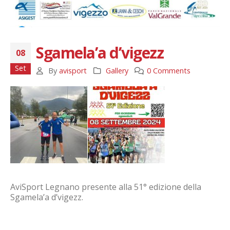
Sgamela’a d’vigezz
08
Set
By
avisport
Gallery
0 Comments
AviSport Legnano presente alla 51° edizione della
Sgamela’a d’vigezz.