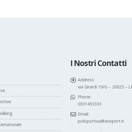
I Nostri Contatti
Address:
via Girardi 19/G – 20025 –
iva
Phone:
portive
0331453333
alking
Email:
polisportiva@avisport.it
 Amatoriale