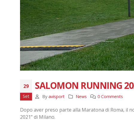
SALOMON RUNNING 20
29
Set
By
avisport
News
0 Comments
Dopo aver preso parte alla Maratona di Roma, il 
2021” di Milano.