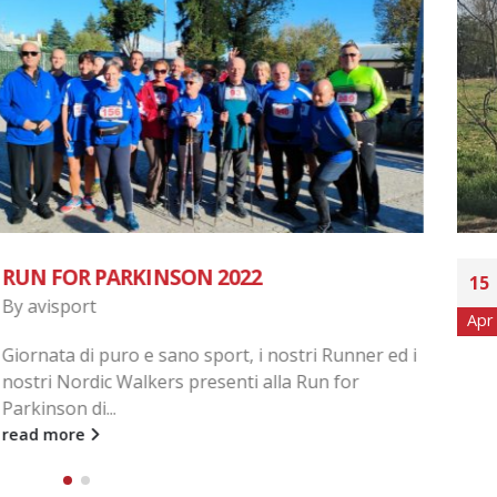
BUMBA DA CURSA
15
By
avisport
Apr
er ed i
Pasquetta 2023, i nostri Runners presenti
km Bumba da Cursa a Busto Arsizio. Seg
nella Gallery.
read more