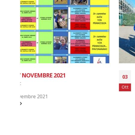
RUN FOR PARKINSON 2022
03
By
avisport
Ott
Giornata di puro e sano sport, i nostri Runn
nostri Nordic Walkers presenti alla Run for
Parkinson di...
read more