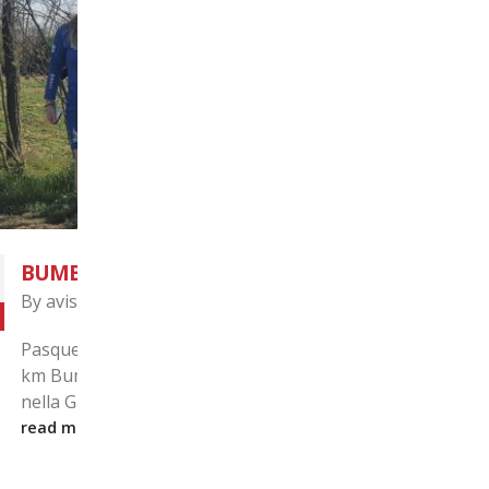
ATTIVITA’ NOVEMBRE 2021
10
By
avisport
Nov
 alla 10
Attività novembre 2021
uono foto
read more