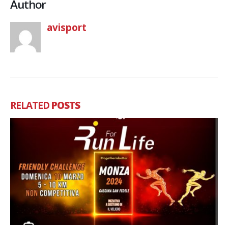
Author
avisport
RELATED
POSTS