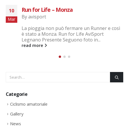
Terza tappa giro del Varesotto
28
By
avisport
Mag
3 Tappa Giro del Varesotto- Cuirone di
Vergiate - Gara impegnativa ma portata a
termine sempre con il sorriso dai...
read more
Categorie
Ciclismo amatoriale
Gallery
News