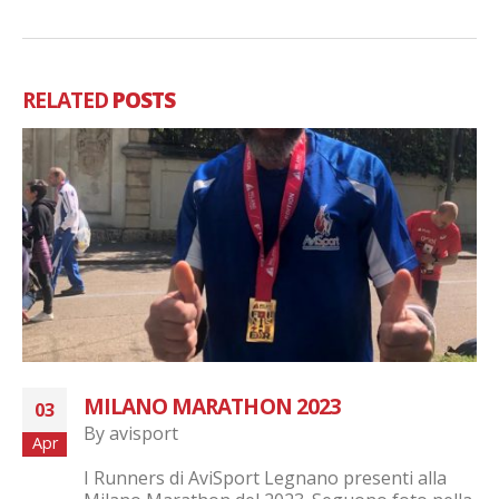
RELATED
POSTS
ATTIVITA’ OTTOBRE 2022
06
By
avisport
Ott
Attività ed eventi Ottobre 2022