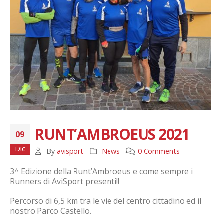
RUNT’AMBROEUS 2021
09
Dic
By
avisport
News
0 Comments
3^ Edizione della Runt’Ambroeus e come sempre i
Runners di AviSport presenti!!
Percorso di 6,5 km tra le vie del centro cittadino ed il
nostro Parco Castello.