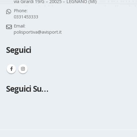
0331453333
Email:
polisportiva@avisport.it
Seguici
Seguici Su…
© Copyright Avisport. All Rights Reserved |
Privacy policy
| Powered
by
WEBBIZZANDO