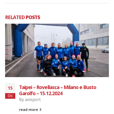
RELATED
POSTS
Cameri
23
By
avisport
Feb
AviSport Legnano...
read more