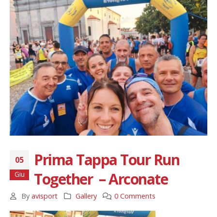
Prima Tappa Tour Run
05
Together – Arconate
Giu
By
avisport
Gallery
0 Comments