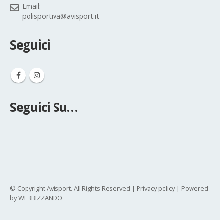
Contatti
I Nostri Contatti
Address:
via Girardi 19/G – 20025 – LEGNANO (MI)
Phone:
0331453333
Email:
polisportiva@avisport.it
Seguici
Seguici Su…