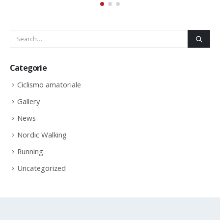
MILANO 21 E OSSONAINSIEME
29
By
avisport
Nov
Anche oggi con aria frizzante, i nostri ragazzi
presenti alla Milano 21 e alla 30^edizione della
Ossonainsieme. Seguono foto nella Gallery
read more
Categorie
Ciclismo amatoriale
Gallery