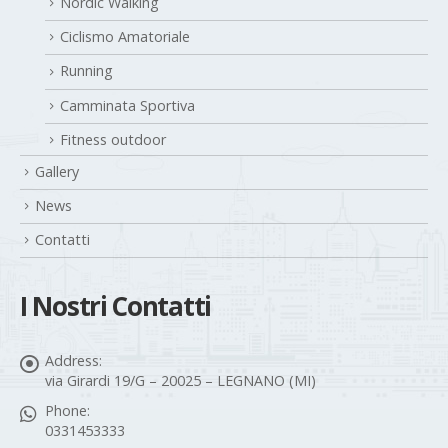
Menu
Home
La polisportiva
Discipline sportive
Nordic Walking
Ciclismo Amatoriale
Running
Camminata Sportiva
Fitness outdoor
Gallery
News