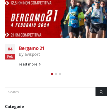
Dairago Spring Run
24
By
avisport
Mag
I Nostri Runner alla Dairago Spring Run - 3°
Gruppo più numeroso
read more