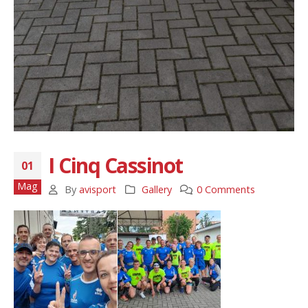
I Cinq Cassinot
01
Mag
By
avisport
Gallery
0 Comments