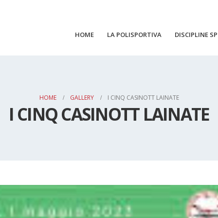
HOME
LA POLISPORTIVA
DISCIPLINE S
HOME
GALLERY
I CINQ CASINOTT LAINATE
I CINQ CASINOTT LAINATE