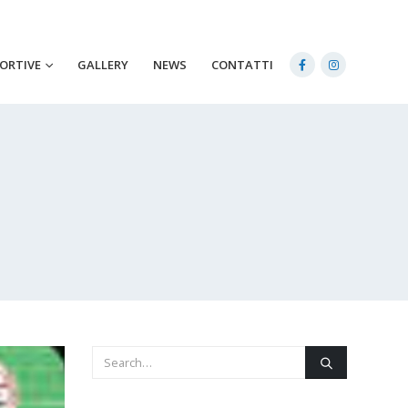
PORTIVE
GALLERY
NEWS
CONTATTI