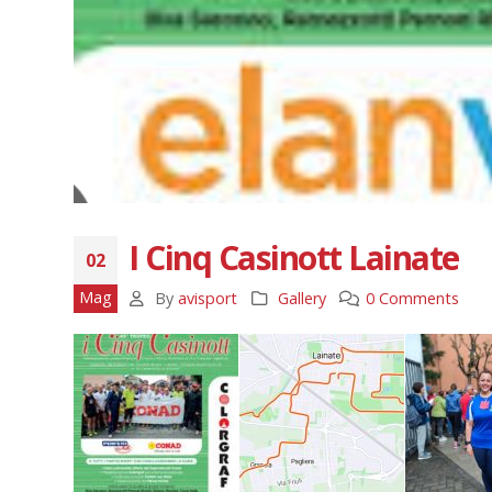
I Cinq Casinott Lainate
02
Mag
By
avisport
Gallery
0 Comments