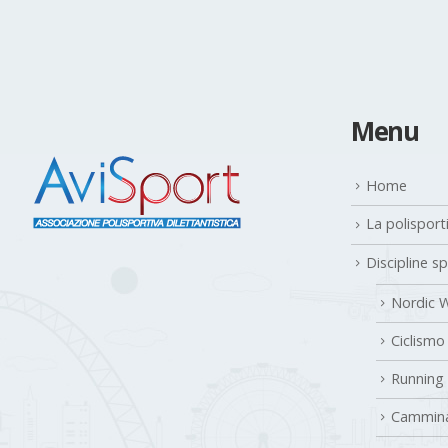
Menu
Home
La polisport
Discipline s
Nordic W
Ciclismo
Running
Cammina
Fitness 