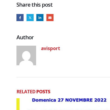
Share this post
Author
avisport
RELATED
POSTS