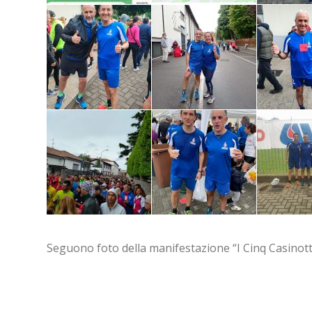
Seguono foto della manifestazione “I Cinq Casinott