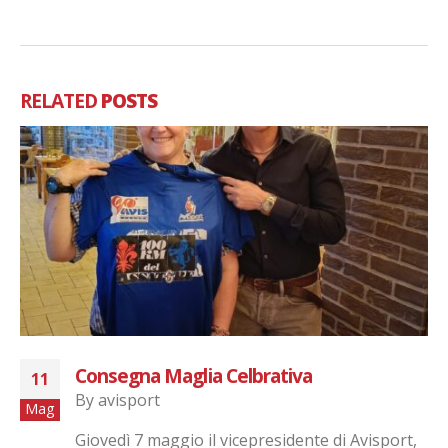
RELATED
POSTS
Consegna Maglia Celbrativa
11
By
avisport
Mag
Giovedì 7 maggio il vicepresidente di Avisport,