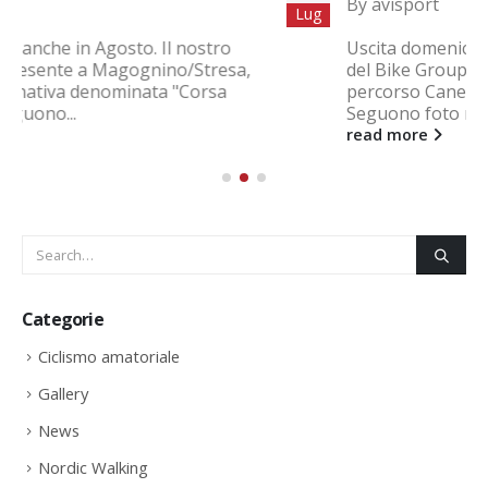
By
avisport
Lug
Uscita domenicale del 25/07/2021 dei ragazzi
del Bike Group di AviSport di Legnano sul
percorso Canegrate, Boffalora, Castelletto.
Seguono foto nella Gallery
read more
Categorie
Ciclismo amatoriale
Gallery
News
Nordic Walking