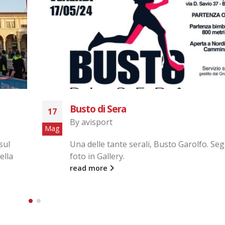
CURI PAR SINAGU
20
By
avisport
Set
ono
Il nostro gruppo presente alla CURI par 
gara non competitiva di 5 km, nel percor
cittadino di Sacconago. Seguono foto...
read more