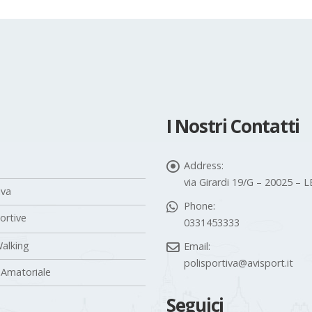
I Nostri Contatti
Address:
via Girardi 19/G – 20025 –
iva
Phone:
portive
0331453333
alking
Email:
polisportiva@avisport.it
 Amatoriale
Seguici