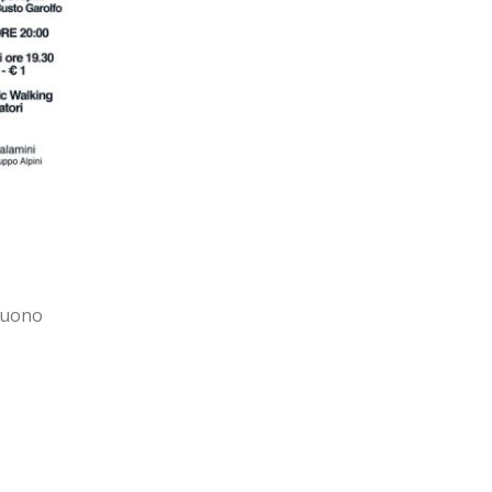
Bergamo 21
04
By
avisport
Feb
Sinagu,
I nostri Runner presenti alla Bergamo 
so
tutto il territorio lombardo. Seguono f
gallery.
read more