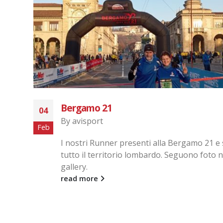
Busto di Sera
17
By
avisport
Mag
l
Una delle tante serali, Busto Garolfo. Segu
la
foto in Gallery.
read more