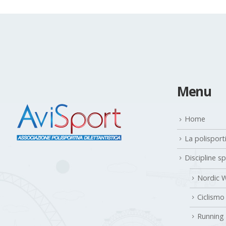
Menu
Home
La polisport
Discipline s
Nordic W
Ciclismo
Running