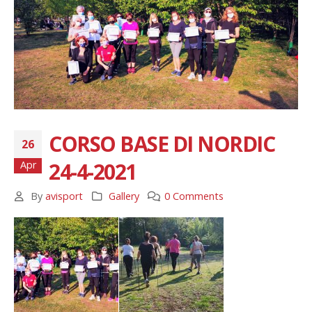
CORSO BASE DI NORDIC
26
24-4-2021
Apr
By
avisport
Gallery
0 Comments