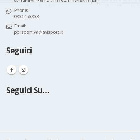
via Girardi 19/G – 20025 – LEGNANO (MI)
Phone:
0331453333
Email:
polisportiva@avisport.it
Seguici
Seguici Su…