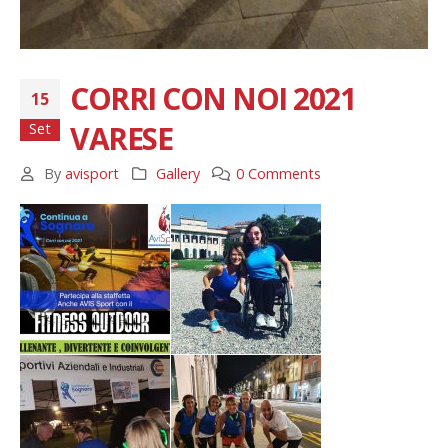
CORRI CON NOI 2021
15
VARESE
Set
By
avisport
Gallery
0 Comments