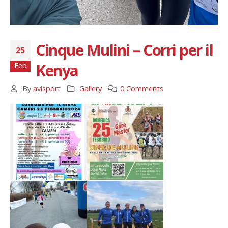
Cinque Mulini – Corri per il
25
Kenya
Feb
By
avisport
Gallery
0 Comments