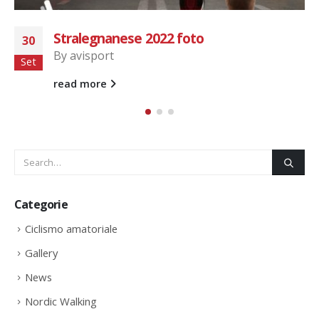
BIKE USCITA 07-11-2021
10
By
avisport
Nov
Uscita domenicale bikegroup 07-11-2021
read more
Categorie
Ciclismo amatoriale
Gallery
News
Nordic Walking