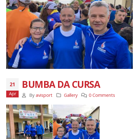
BUMBA DA CURSA
21
Apr
By
avisport
Gallery
0 Comments