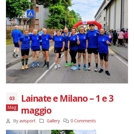
Lainate e Milano – 1 e 3
03
maggio
Mag
By
avisport
Gallery
0 Comments