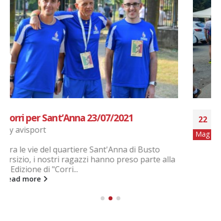
Prima tappa giro del Varesotto 2024
22
By
avisport
Mag
Busto Arsizio- 1 Tappa Giro del Varesotto
Seguono foto in gallery.
read more