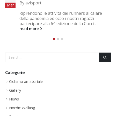
By
avisport
Mag
2 Tappa Giro del Varesotto - Quinzano San
Pietro di Sumirago. Seguono foto in gallery.
read more
Categorie
Ciclismo amatoriale
Gallery
News
Nordic Walking
Running