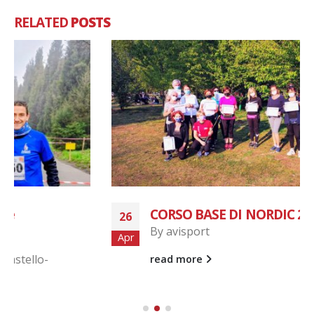
RELATED
POSTS
CORSO BASE DI NORDIC 24-4-2021
26
By
avisport
Apr
read more