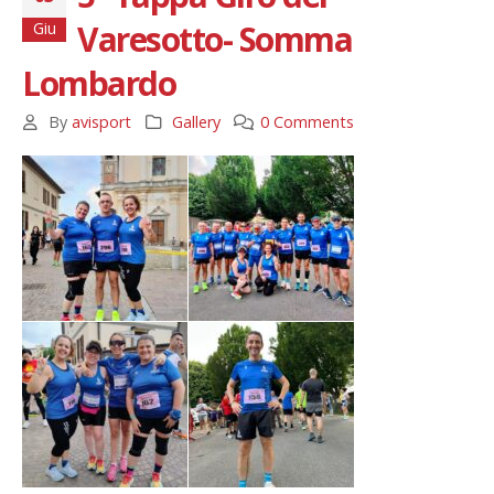
Varesotto- Somma
Giu
Lombardo
By
avisport
Gallery
0 Comments