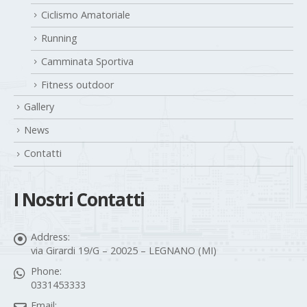
Running
Camminata Sportiva
Fitness outdoor
Gallery
News
Contatti
I Nostri Contatti
Address:
via Girardi 19/G – 20025 – LEGNANO (MI)
Phone:
0331453333
Email:
polisportiva@avisport.it