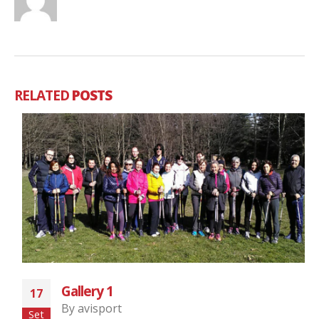
RELATED
POSTS
Gallery 1
17
By
avisport
Set