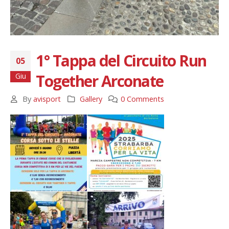
1° Tappa del Circuito Run
05
Together Arconate
Giu
By
avisport
Gallery
0 Comments