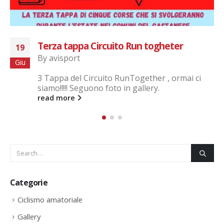
91 CINQUE MULINI
16
By
avisport
Gen
AviSport Legnano Presente alla storica Cinque
Mulini, giunta alla 91^ edizione, con il nostro
Runner Cristian
read more
Categorie
Ciclismo amatoriale