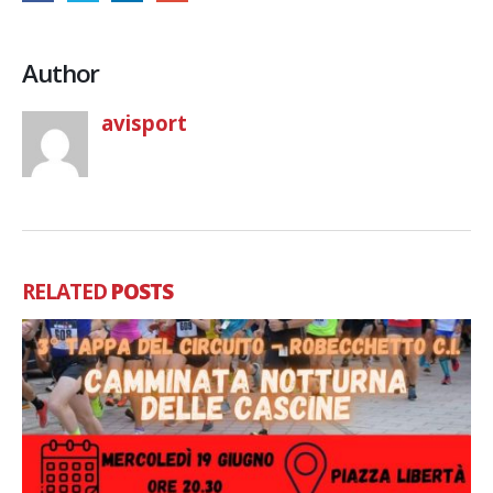
Author
avisport
RELATED
POSTS