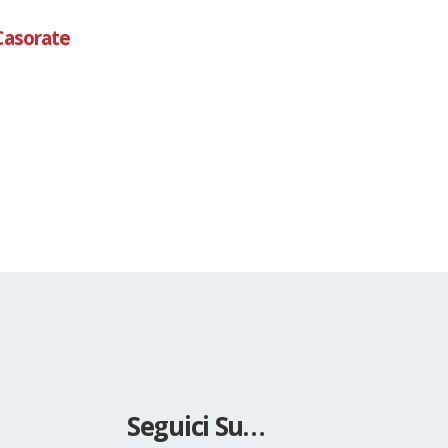
16° edizione della Stravilla
10
By
avisport
Giu
Grande caldo ma AviSport c'è..... 16° edi
Stravilla
read more
Seguici Su…