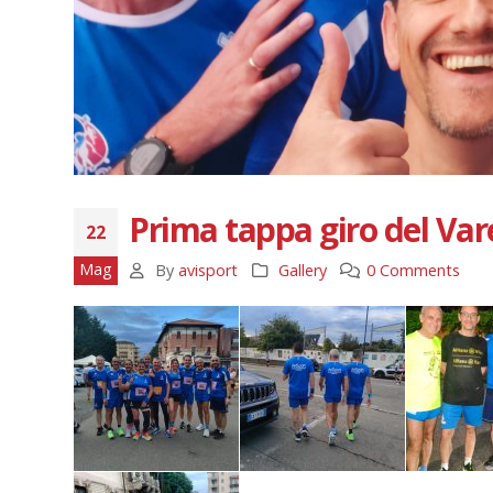
Prima tappa giro del Var
22
Mag
By
avisport
Gallery
0 Comments