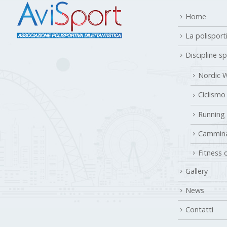
Home
La polisport
Discipline s
Nordic W
Ciclismo
Running
Cammina
Fitness 
Gallery
News
Contatti