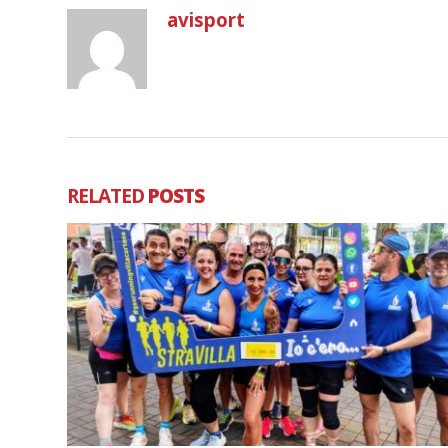
avisport
RELATED
POSTS