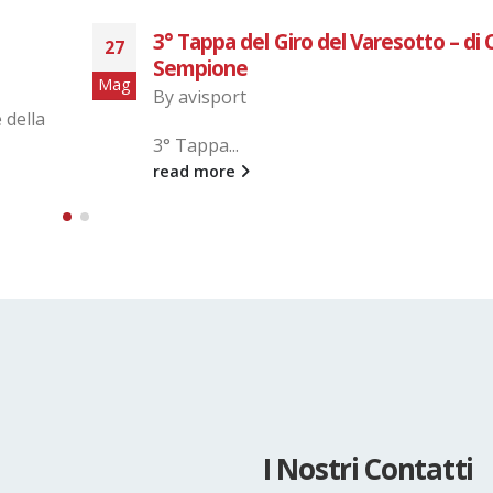
asorate
RUNT’AMBROEUS 2021
09
By
avisport
Dic
read more
I Nostri Contatti