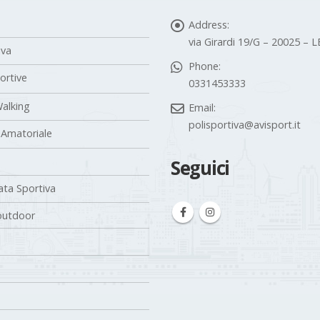
Address:
via Girardi 19/G – 20025 –
iva
Phone:
portive
0331453333
alking
Email:
polisportiva@avisport.it
 Amatoriale
Seguici
ta Sportiva
outdoor