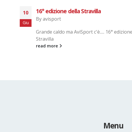
3° Tappa del Giro del Varesotto – di C
27
Sempione
Mag
By
avisport
ella
3° Tappa...
read more
Menu