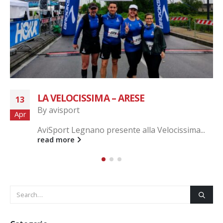
FITNESS OUTDOOR PER LA PACE
16
By
avisport
Mar
a...
Per la pace in Ucraina
read more