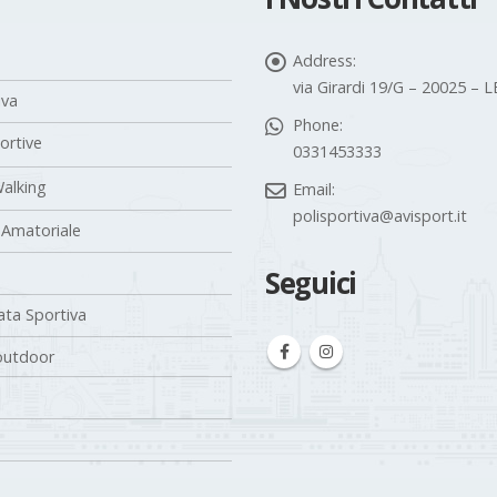
Address:
via Girardi 19/G – 20025 –
iva
Phone:
portive
0331453333
alking
Email:
polisportiva@avisport.it
 Amatoriale
Seguici
ta Sportiva
outdoor