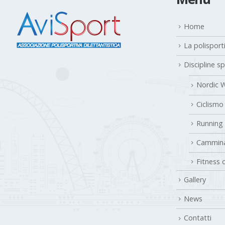
Home
La polisport
Discipline s
Nordic W
Ciclismo
Running
Cammina
Fitness 
Gallery
News
Contatti