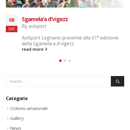
Fai da cursa – 12km intorno al Lago di
25
Comabbio
Giu
By
avisport
Gran caldo e saliscendi continui, 12km intorno
al...
read more
Categorie
Ciclismo amatoriale
Gallery