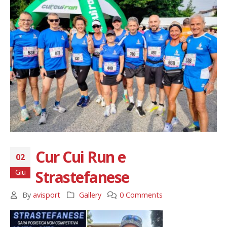
Cur Cui Run e
02
Strastefanese
Giu
By
avisport
Gallery
0 Comments