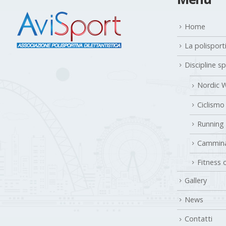
Home
La polisport
Discipline s
Nordic W
Ciclismo
Running
Cammina
Fitness 
Gallery
News
Contatti