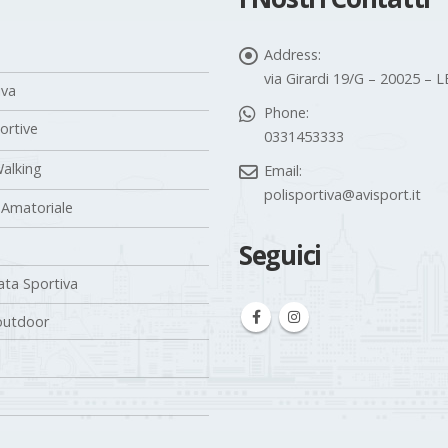
Address:
via Girardi 19/G – 20025 –
iva
Phone:
portive
0331453333
alking
Email:
polisportiva@avisport.it
 Amatoriale
Seguici
ta Sportiva
outdoor