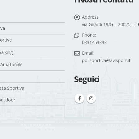
Address:
via Girardi 19/G – 20025 –
iva
Phone:
portive
0331453333
alking
Email:
polisportiva@avisport.it
 Amatoriale
Seguici
ta Sportiva
outdoor