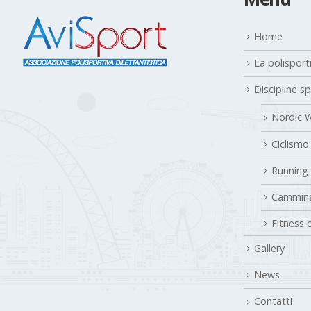
Home
La polisport
Discipline s
Nordic W
Ciclismo
Running
Cammina
Fitness 
Gallery
News
Contatti