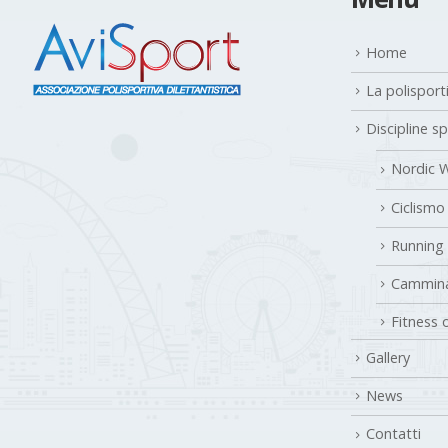
Home
La polisport
Discipline s
Nordic W
Ciclismo
Running
Cammina
Fitness 
Gallery
News
Contatti