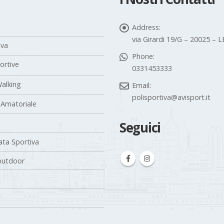
Address:
via Girardi 19/G – 20025 –
iva
Phone:
portive
0331453333
alking
Email:
polisportiva@avisport.it
 Amatoriale
Seguici
ta Sportiva
outdoor