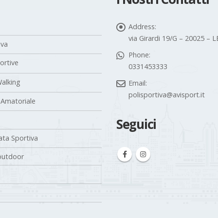
Address:
via Girardi 19/G – 20025 –
iva
Phone:
portive
0331453333
alking
Email:
polisportiva@avisport.it
 Amatoriale
Seguici
ta Sportiva
outdoor