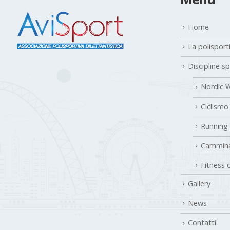
Home
La polisport
Discipline s
Nordic W
Ciclismo
Running
Cammina
Fitness 
Gallery
News
Contatti