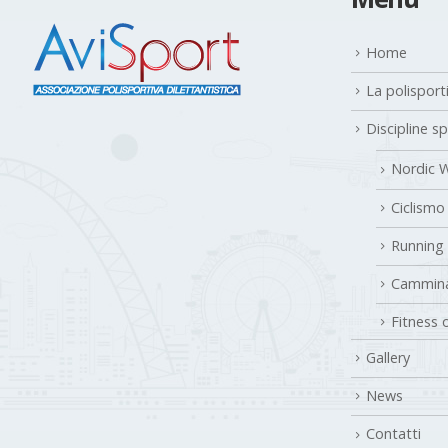
Home
La polisport
Discipline s
Nordic W
Ciclismo
Running
Cammina
Fitness 
Gallery
News
Contatti