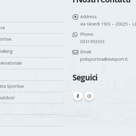
Address:
via Girardi 19/G – 20025 –
iva
Phone:
portive
0331453333
alking
Email:
polisportiva@avisport.it
 Amatoriale
Seguici
ta Sportiva
outdoor