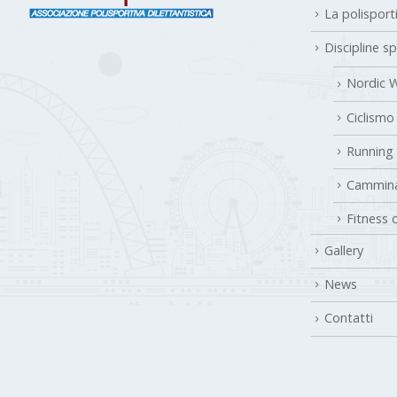
La polisport
Discipline s
Nordic W
Ciclismo
Running
Cammina
Fitness 
Gallery
News
Contatti