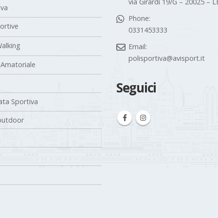
via Girardi 19/G – 20025 –
iva
Phone:
portive
0331453333
alking
Email:
polisportiva@avisport.it
 Amatoriale
Seguici
ta Sportiva
outdoor