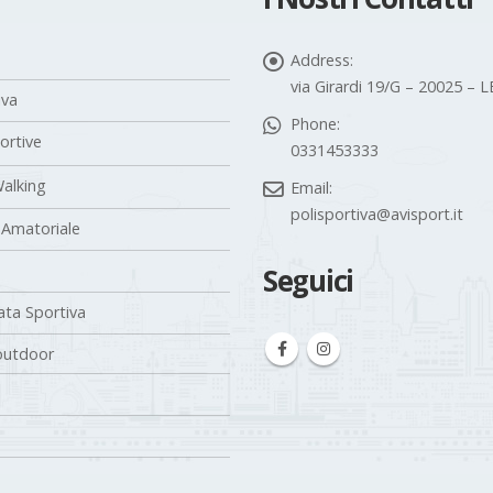
Address:
via Girardi 19/G – 20025 –
iva
Phone:
portive
0331453333
alking
Email:
polisportiva@avisport.it
 Amatoriale
Seguici
ta Sportiva
outdoor