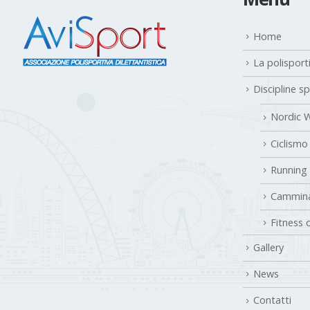
Home
La polisport
Discipline s
Nordic W
Ciclismo
Running
Cammina
Fitness 
Gallery
News
Contatti