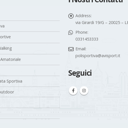
Address:
via Girardi 19/G – 20025 –
iva
Phone:
portive
0331453333
alking
Email:
polisportiva@avisport.it
 Amatoriale
Seguici
ta Sportiva
outdoor