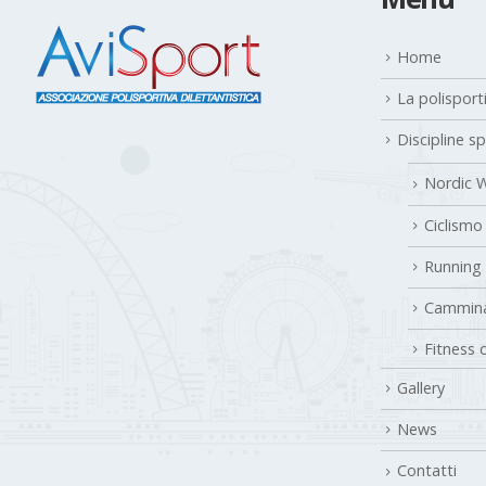
Home
La polisport
Discipline s
Nordic W
Ciclismo
Running
Cammina
Fitness 
Gallery
News
Contatti